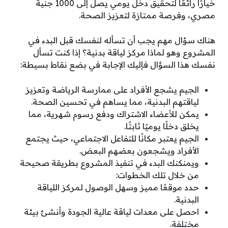
خيارًا رائعًا لتحقيق دخل يومي يصل إلى 1000 جنية
مصري، وفرصة ممتازة لتعزيز الصحة.
هناك سؤال مهم يجب أن تسأله لنفسك قبل البدء في
المشروع وهو لماذا مركز لياقة بدنية؟ إذا كنت تسأل
نفسك هذا السؤال فإليك الإجابة في بضع نقاط بسيطة:
الجيم يشجع الأفراد على ممارسة الرياضة وتعزيز
لياقتهم البدنية، مما يساهم في تحسين الصحة.
يمكن للأعضاء الاشتراك ودفع رسوم شهرية، مما
يخلق دخلًا يوميًا ثابتًا.
الجيم يعتبر مكانًا للتفاعل الاجتماعي، حيث يجتمع
الأفراد ويشجعون بعضهم البعض.
ويمنكنك البدء في تنفيذ المشروع بطريقة صحيحة
من خلال تلك الخطوات:
حدد موقعًا مميز وسهل الوصول لمركز اللياقة
البدنية.
احصل على معدات لياقة عالية الجودة وأنشئ بيئة
مختلفة.