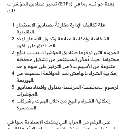
تتميز صناديق المؤشرات (ETFs) بعدة جوانب، بما في
ذلك:
قلة تكاليف الإدارة مقارنةً بصناديق الاستثمار
التقليدية.
الشفافية وإمكانية متابعة وتداول الأسعار لهذه
الصناديق على الفور.
المرونة التي توفرها صناديق المؤشرات بسبب تنوُّع
محتواها، حيث تُمكِّن المستثمر من تشكيل محفظة
متنوعة من الأسهم بدلاً من التركيز على سهم واحد.
إمكانية الشراء بالهامش بعد الموافقة المسبقة من
البورصة.
الرسوم المنخفضة المرتبطة بتداول واقتناء صناديق
المؤشرات.
إمكانية الشراء والبيع من خلال البنوك وشركات
السمسرة.
على الرغم من المزايا التي يمكنك الاستفادة منها في
استثمار صناديق المؤشرات عبر البنوك، إلا أن هذا النوع