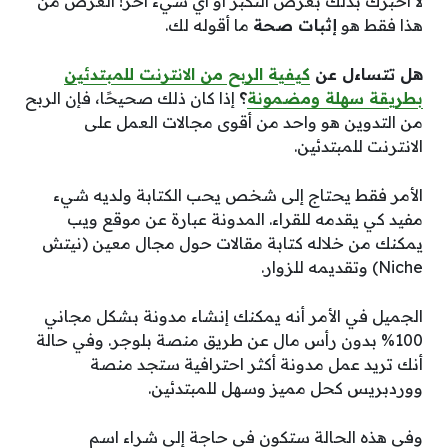
لا أخبرك بذلك بغرض التكبر أو أي شيء آخر! الغرض من
هذا فقط هو
إثبات صحة
ما أقوله لك.
هل تتساءل عن
كيفية الربح من الانترنت للمبتدئين
بطريقة سهلة ومضمونة
؟
إذا كان ذلك صحيحًا، فإن الربح
من التدوين هو واحد من أقوى مجالات العمل على
الانترنت للمبتدئين.
الأمر فقط يحتاج إلى شخص يحب الكتابة ولديه شيء
مفيد كي يقدمه للقراء. المدونة عبارة عن موقع ويب
يمكنك من خلاله كتابة مقالات حول مجال معين (نيتش
Niche) وتقديمه للزوار.
الجميل في الأمر أنه يمكنك إنشاء مدونة بشكل مجاني
100% بدون رأس مال عن طريق منصة بلوجر. وفي حالة
أنك تريد عمل مدونة أكثر احترافية ستجد منصة
ووردبريس كحل مميز وسهل للمبتدئين.
وفي هذه الحالة ستكون في حاجة إلى شراء اسم