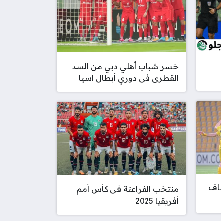
خسر شباب أهلي دبي من السد
القطرى فى دوري أبطال آسيا
ساف
منتخب الفراعنة فى كأس أمم
أفريقيا 2025