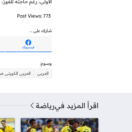
الاولى، رغم حاجته للفوز، ل
Post Views:
773
شارك على ...
فيسبوك
وسوم:
العربى
العربى الكويتى ض
اقرأ المزيد في
رياضة