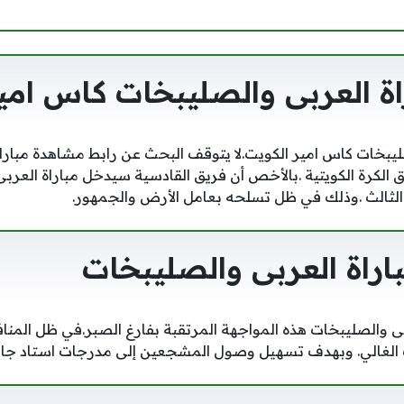
اة العربى والصليبخات كاس امي
ليبخات كاس امير الكويت.لا يتوقف البحث عن رابط مشاهدة مبارا
كرة الكويتية .بالأخص أن فريق القادسية سيدخل مباراة العربى ا
الثالث .وذلك في ظل تسلحه بعامل الأرض والجمهور.
راة العربى والصليبخات
 والصليبخات هذه المواجهة المرتقبة بفارغ الصبر.في ظل المناف
 الغالي. وبهدف تسهيل وصول المشجعين إلى مدرجات استاد جاب