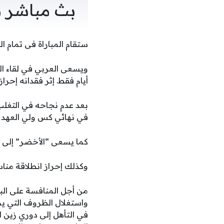
بث مباشر م
ستقام المباراة فى تمام الساعة ال7.10 ب
أيام فقط. إثر فقدانه إحرا
في نهائي كس ولي العهد ب
كما يسعى “الأخضر” إلى تحق
وكذلك إحراز انطلاقة مناسب
من أجل المنافسة على الب
واستغلال الظروف التي يم