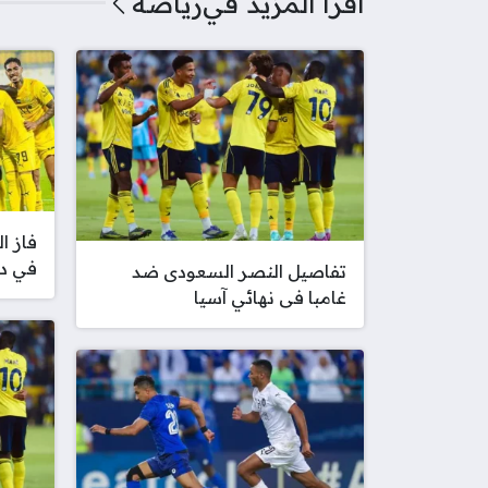
اقرأ المزيد في
رياضة
فاز ا
في دو
تفاصيل النصر السعودى ضد
غامبا فى نهائي آسيا