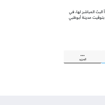
 في دوري الأبطال الآسيوي 2025/2026 للنخبة، ليبدأ البث المباشر لها، في
 بتوقيت مدينة أبوظبي
المزيد