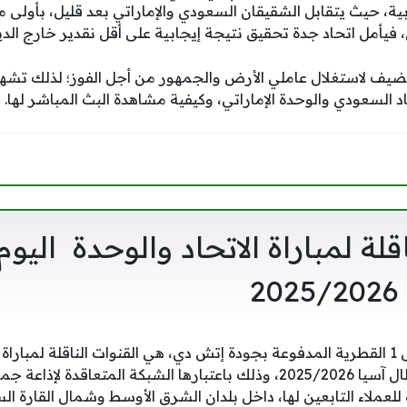
ية، حيث يتقابل الشقيقان السعودي والإماراتي بعد قليل، بأولى 
 فيأمل اتحاد جدة تحقيق نتيجة إيجابية على أقل نقدير خارج الديا
يف لاستغلال عاملي الأرض والجمهور من أجل الفوز؛ لذلك تشهد 
د السعودي والوحدة الإماراتي، وكيفية مشاهدة البث المباشر لها.
اقلة لمباراة الاتحاد والوحدة اليو
2
ستكون قناة بين سبورتس 1 القطرية المدفوعة بجودة إتش دي، هي القنوات الناقلة لم
مباشر اليوم في دوري أبطال آسيا 2025/2026، وذلك باعتبارها الشبكة المتع
لعملاء التابعين لها، داخل بلدان الشرق الأوسط وشمال القارة الس