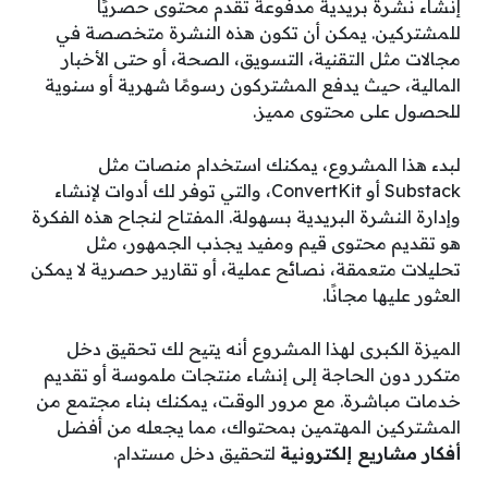
إنشاء نشرة بريدية مدفوعة تقدم محتوى حصريًا
للمشتركين. يمكن أن تكون هذه النشرة متخصصة في
مجالات مثل التقنية، التسويق، الصحة، أو حتى الأخبار
المالية، حيث يدفع المشتركون رسومًا شهرية أو سنوية
للحصول على محتوى مميز.
لبدء هذا المشروع، يمكنك استخدام منصات مثل
Substack أو ConvertKit، والتي توفر لك أدوات لإنشاء
وإدارة النشرة البريدية بسهولة. المفتاح لنجاح هذه الفكرة
هو تقديم محتوى قيم ومفيد يجذب الجمهور، مثل
تحليلات متعمقة، نصائح عملية، أو تقارير حصرية لا يمكن
العثور عليها مجانًا.
الميزة الكبرى لهذا المشروع أنه يتيح لك تحقيق دخل
متكرر دون الحاجة إلى إنشاء منتجات ملموسة أو تقديم
خدمات مباشرة. مع مرور الوقت، يمكنك بناء مجتمع من
المشتركين المهتمين بمحتواك، مما يجعله من أفضل
أفكار مشاريع إلكترونية
لتحقيق دخل مستدام.